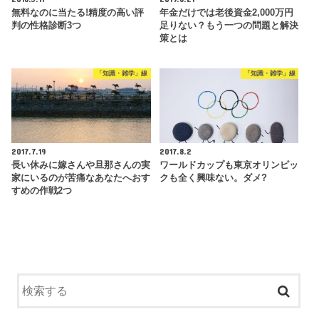
無料なのに当たる!精度の高い評
年金だけでは老後資金2,000万円
判の性格診断3つ
足りない？もう一つの問題と解決
策とは
「知識・雑学」線
「知識・雑学」線
2017.7.19
2017.8.2
長い休みに嫁さんや旦那さんの実
ワールドカップも東京オリンピッ
家にいるのが苦痛なあなたへおす
クも全く興味ない。ダメ?
すめの作戦2つ