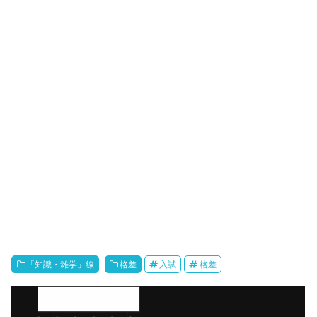
「知識・雑学」線
格差
入試
格差