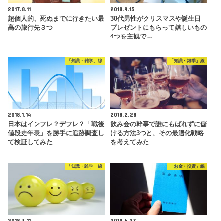
2017.8.11
2018.9.15
超個人的、死ぬまでに行きたい最
30代男性がクリスマスや誕生日
高の旅行先３つ
プレゼントにもらって嬉しいもの
4つを主観で…
「知識・雑学」線
「知識・雑学」線
2018.1.14
2018.2.28
日本はインフレ？デフレ？「戦後
飲み会の幹事で誰にもばれずに儲
値段史年表」を勝手に追跡調査し
ける方法3つと、その最適化戦略
て検証してみた
を考えてみた
「知識・雑学」線
「お金・投資」線
2018.3.11
2019.6.27