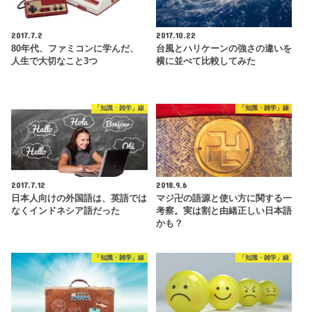
2017.7.2
2017.10.22
80年代、ファミコンに学んだ、
台風とハリケーンの強さの違いを
人生で大切なこと3つ
横に並べて比較してみた
「知識・雑学」線
「知識・雑学」線
2017.7.12
2018.9.6
日本人向けの外国語は、英語では
マジ卍の語源と使い方に関する一
なくインドネシア語だった
考察。実は割と由緒正しい日本語
かも？
「知識・雑学」線
「知識・雑学」線