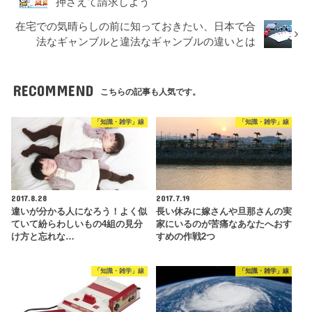
押さえて請求しよう
在宅での気晴らしの前に知っておきたい、日本で合
法なギャンブルと違法なギャンブルの違いとは
RECOMMEND
こちらの記事も人気です。
「知識・雑学」線
「知識・雑学」線
2017.8.28
2017.7.19
違いが分かる人になろう！よく似
長い休みに嫁さんや旦那さんの実
ていて紛らわしいもの4組の見分
家にいるのが苦痛なあなたへおす
け方と忘れな…
すめの作戦2つ
「知識・雑学」線
「知識・雑学」線